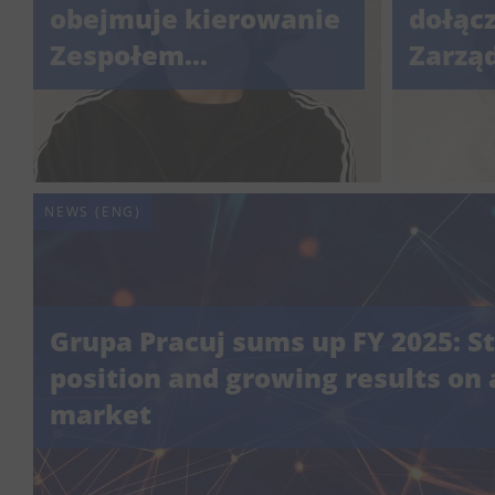
obejmuje kierowanie
dołąc
Zespołem
Zarzą
Marketingu B2C
Grupy 
Pracuj.pl w Grupie
przej
Pracuj.
odpow
obsza
NEWS (ENG)
Grupa Pracuj sums up FY 2025: S
position and growing results on
market