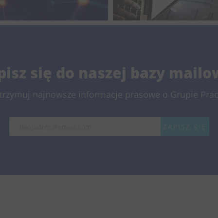
wzrost liczby
aplikacji i klien
pisz się do naszej bazy mailo
otrzymuj najnowsze informacje prasowe o Grupie Prac