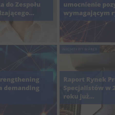
za do Zespołu
umocnienie pozy
dzającego
wymagającym r
Pracuj S.A.,
mując
iedzialność za
r HR
INICJATYWY MAREK
trengthening
Raport Rynek P
 a demanding
Specjalistów w 
roku już
opublikowany p
Pracuj.pl. Kolej