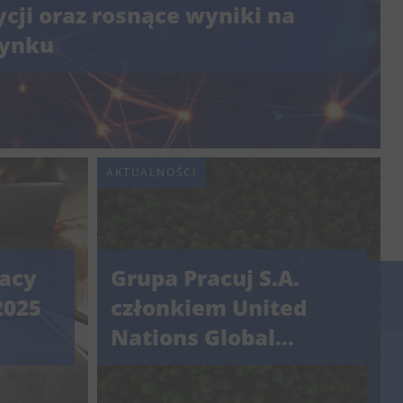
cji oraz rosnące wyniki na
ynku
AKTUALNOŚCI
racy
Grupa Pracuj S.A.
No F
Grup
2025
członkiem United
jej 
Nations Global
stra
rekr
Ryne
rzez
Compact
w I 
rosn
ny