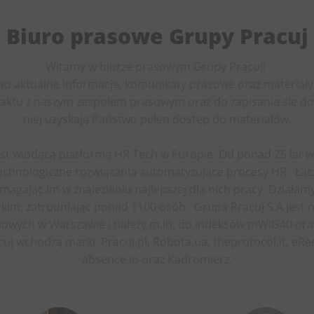
Biuro prasowe Grupy Pracuj
Witamy w biurze prasowym Grupy Pracuj!
wo aktualne informacje, komunikaty prasowe oraz materiały 
ktu z naszym zespołem prasowym oraz do zapisania się do n
niej uzyskają Państwo pełen dostęp do materiałów.
est wiodącą platformą HR Tech w Europie. Od ponad 25 lat w
technologiczne rozwiązania automatyzujące procesy HR. Łą
gając im w znalezieniu najlepszej dla nich pracy. Działam
ckim, zatrudniając ponad 1100 osób. Grupa Pracuj S.A jest 
owych w Warszawie i należy m.in. do indeksów mWIG40 ora
uj wchodzą marki: Pracuj.pl, Robota.ua, theprotocol.it, eRec
absence.io oraz Kadromierz.