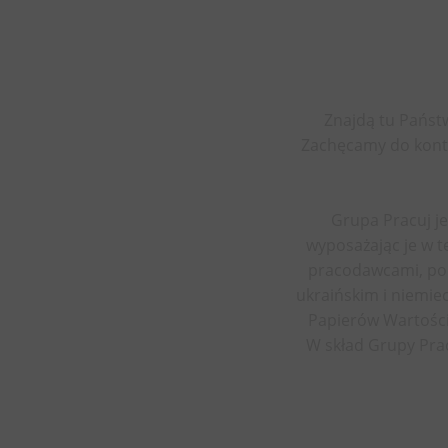
Znajdą tu Państ
Zachęcamy do konta
Grupa Pracuj j
wyposażając je w 
pracodawcami, poma
ukraińskim i niemie
Papierów Wartości
W skład Grupy Prac