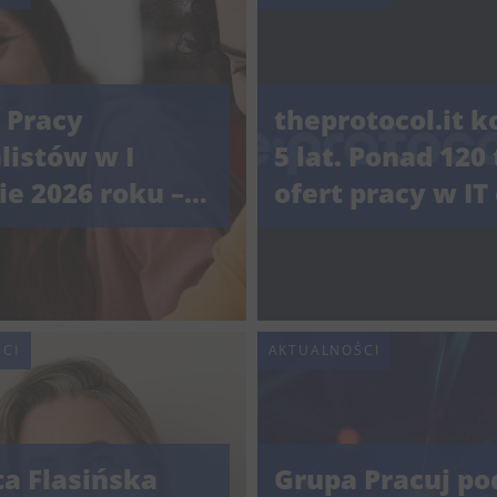
 Pracy
theprotocol.it k
listów w I
5 lat. Ponad 120 
e 2026 roku –
ofert pracy w IT
a rola AI i
ponad 7 300
standardy
pracodawców.
ci. Raport od
.pl
CI
AKTUALNOŚCI
ta Flasińska
Grupa Pracuj po