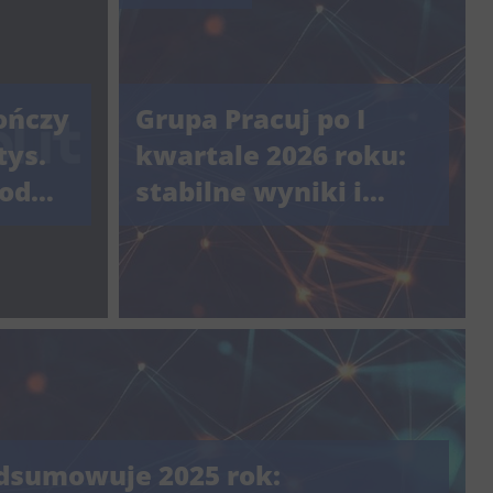
ończy
Grupa Pracuj po I
tys.
kwartale 2026 roku:
 od
stabilne wyniki i
poprawa perspektyw
w serwisach
rekrutacyjnych
dsumowuje 2025 rok: