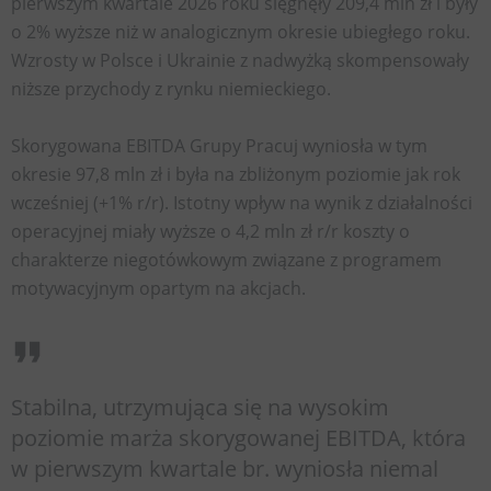
pierwszym kwartale 2026 roku sięgnęły 209,4 mln zł i były
o 2% wyższe niż w analogicznym okresie ubiegłego roku.
Wzrosty w Polsce i Ukrainie z nadwyżką skompensowały
niższe przychody z rynku niemieckiego.
Skorygowana EBITDA Grupy Pracuj wyniosła w tym
okresie 97,8 mln zł i była na zbliżonym poziomie jak rok
wcześniej (+1% r/r). Istotny wpływ na wynik z działalności
operacyjnej miały wyższe o 4,2 mln zł r/r koszty o
charakterze niegotówkowym związane z programem
motywacyjnym opartym na akcjach.
Stabilna, utrzymująca się na wysokim
poziomie marża skorygowanej EBITDA, która
w pierwszym kwartale br. wyniosła niemal