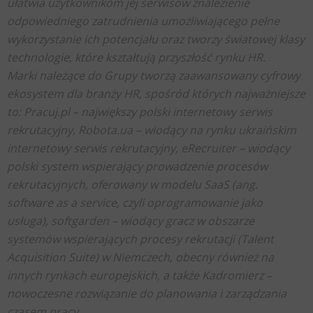
ułatwia użytkownikom jej serwisów znalezienie
odpowiedniego zatrudnienia umożliwiającego pełne
wykorzystanie ich potencjału oraz tworzy światowej klasy
technologie, które kształtują przyszłość rynku HR.
Marki należące do Grupy tworzą zaawansowany cyfrowy
ekosystem dla branży HR, spośród których najważniejsze
to: Pracuj.pl – największy polski internetowy serwis
rekrutacyjny, Robota.ua – wiodący na rynku ukraińskim
internetowy serwis rekrutacyjny, eRecruiter – wiodący
polski system wspierający prowadzenie procesów
rekrutacyjnych, oferowany w modelu SaaS (ang.
software as a service, czyli oprogramowanie jako
usługa), softgarden – wiodący gracz w obszarze
systemów wspierających procesy rekrutacji (Talent
Acquisition Suite) w Niemczech, obecny również na
innych rynkach europejskich, a także Kadromierz –
nowoczesne rozwiązanie do planowania i zarządzania
czasem pracy.