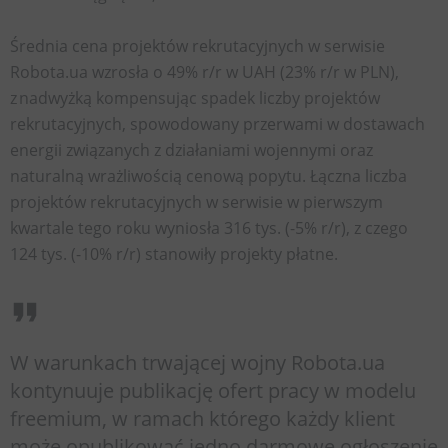
Średnia cena projektów rekrutacyjnych w serwisie
Robota.ua wzrosła o 49% r/r w UAH (23% r/r w PLN),
z nadwyżką kompensując spadek liczby projektów
rekrutacyjnych, spowodowany przerwami w dostawach
energii związanych z działaniami wojennymi oraz
naturalną wrażliwością cenową popytu. Łączna liczba
projektów rekrutacyjnych w serwisie w pierwszym
kwartale tego roku wyniosła 316 tys. (-5% r/r), z czego
124 tys. (-10% r/r) stanowiły projekty płatne.
W warunkach trwającej wojny Robota.ua
kontynuuje publikację ofert pracy w modelu
freemium, w ramach którego każdy klient
może opublikować jedno darmowe ogłoszenie