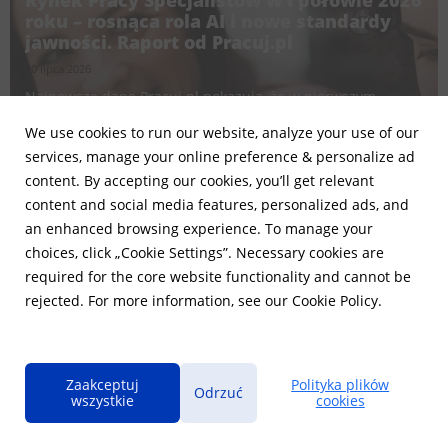
roku – rosnąca rola AI i nowe standardy
jawności. Raport od Pracuj.pl
20 lipca 2026
Najnowsze dane Pracuj.pl pokazują, że w pierwszym
półroczu 2026 roku polski rynek pracy zmieniał się pod
We use cookies to run our website, analyze your use of our
We use cookies to run our website, analyze your use of our
wpływem coraz szerszego zastosowania sztucznej
inteligencji, wdrażania nowych wymogów dotyczących
services, manage your online preference & personalize ad
services, manage your online preference & personalize ad
przejrzystości zatrudnienia czy większej świadomości
content. By accepting our cookies, you’ll get relevant
content. By accepting our cookies, you’ll get relevant
kandydatów w za...
content and social media features, personalized ads, and
content and social media features, personalized ads, and
an enhanced browsing experience. To manage your
an enhanced browsing experience. To manage your
choices, click „Cookie Settings”. Necessary cookies are
choices, click „Cookie Settings”. Necessary cookies are
required for the core website functionality and cannot be
required for the core website functionality and cannot be
rejected. For more information, see our Cookie Policy.
rejected. For more information, see our Cookie Policy.
Zaakceptuj
Zaakceptuj
Polityka plików
Polityka plików
AKTUALNOŚCI
Odrzuć
Odrzuć
wszystkie
wszystkie
cookies
cookies
theprotocol.it kończy 5 lat. Ponad 120 tys.