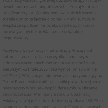
aktualizacji wartości godziwej udziałów Grupy Pracuj w
dwóch podmiotach niepublicznych – Pracuj Ventures
oraz Beamery Inc. W minionym kwartale ich wycena
została obniżona łącznie o ponad 7,4 mln zł, m.in. w
związku ze spadkiem mnożników rynkowych spółek
porównywalnych. Korekta ta miała charakter
niegotówkowy.
Pozytywny wpływ na zysk netto Grupy Pracuj miał
natomiast wzrost udziału w wyniku finansowym
jednostek wycenianych metodą praw własności – w
pierwszym kwartale 2026 roku wyniósł on 10,6 mln zł
(+77% r/r). W tej pozycji ujmowany jest przypadający na
Grupę Pracuj zysk ukraińskiej spółki prowadzącej serwis
rekrutacyjny Work.ua – współlidera rynku w Ukrainie,
obok Robota.ua. W minionym roku Grupa Pracuj
zwiększyła swój pośredni udział w tej spółce do 52,7%, co
oznacza, że przypada na nią większość wypracowanych