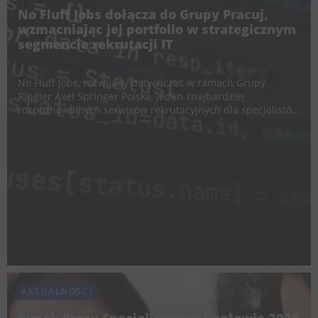
No Fluff Jobs dołącza do Grupy Pracuj,
wzmacniając jej portfolio w strategicznym
segmencie rekrutacji IT
24 lipca 2026
No Fluff Jobs, rozwijany dotychczas w ramach Grupy
Ringier Axel Springer Polska, jeden znajbardziej
rozpoznawalnych serwisów rekrutacyjnych dla specjalistów
IT w Polsce, dołącza do Grupy Pracuj. Akwizycja umacnia
obecność Grupy w segmencie rekrutacji IT, uzupełniając
ofe...
AKTUALNOŚCI
Rynek Pracy Specjalistów w I połowie 2026