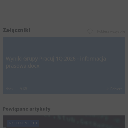
Załączniki
Pobierz wszystkie
Wyniki Grupy Pracuj 1Q 2026 - informacja
prasowa.docx
docx
|
119 KB
Pobierz
Powiązane artykuły
AKTUALNOŚCI