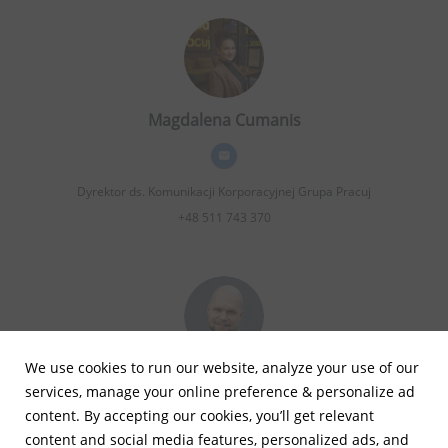
Magdalena Cumanis
Dyrektor ds. Komunikacji Korporacyjnej
Grupa Pracuj
+48 511 743 370
We use cookies to run our website, analyze your use of our
We use cookies to run our website, analyze your use of our
Arkadiusz Lorenc
services, manage your online preference & personalize ad
services, manage your online preference & personalize ad
content. By accepting our cookies, you’ll get relevant
content. By accepting our cookies, you’ll get relevant
content and social media features, personalized ads, and
content and social media features, personalized ads, and