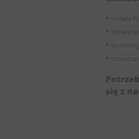
rozwój P
rozwój p
technolo
sztuczna 
Potrze
się z n