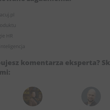
racuj.pl
roduktu
gie HR
inteligencja
bujesz komentarza eksperta? S
ami: