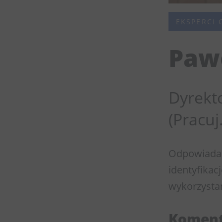
EKSPERCI 
Paw
Dyrekto
(Pracuj.
Odpowiada z
identyfikac
wykorzystan
Koment