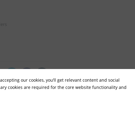
ders
j
ccepting our cookies, you’ll get relevant content and social
ccepting our cookies, you’ll get relevant content and social
ry cookies are required for the core website functionality and
ry cookies are required for the core website functionality and