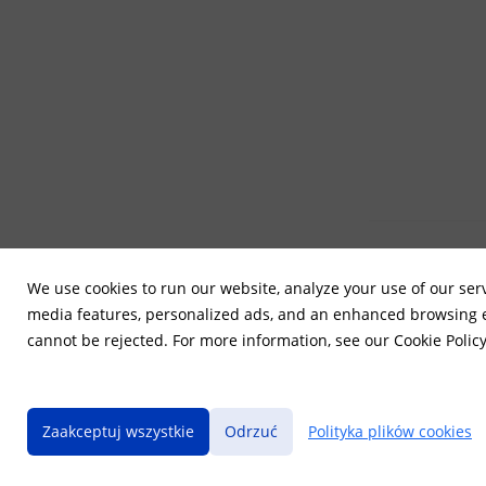
Pobierz jako
We use cookies to run our website, analyze your use of our serv
We use cookies to run our website, analyze your use of our serv
media features, personalized ads, and an enhanced browsing ex
media features, personalized ads, and an enhanced browsing ex
cannot be rejected. For more information, see our Cookie Policy
cannot be rejected. For more information, see our Cookie Policy
Zaakceptuj wszystkie
Zaakceptuj wszystkie
Odrzuć
Odrzuć
Polityka plików cookies
Polityka plików cookies